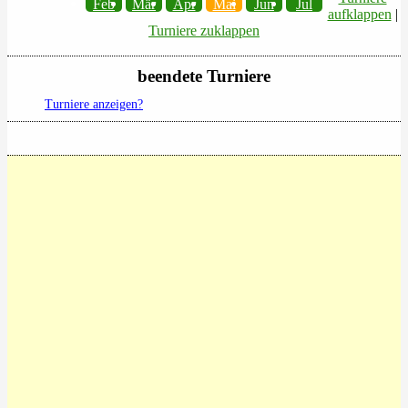
Feb
Mär
Apr
Mai
Jun
Jul
aufklappen
|
Turniere zuklappen
beendete Turniere
Turniere anzeigen?