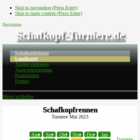
Skip to navigation (Press Enter)
Skip to main content (Press Enter)
Navigation
Schafkopf-Turniere.de
Schafkopfrennen
Landkarte
Turnier eintragen
Auswertprogramm
Punktelisten
Partner
Menü schließen
Schafkopfrennen
Turniere Mai 2023
Aug
Sep
Okt
Nov
Dez
Jan
Turniere