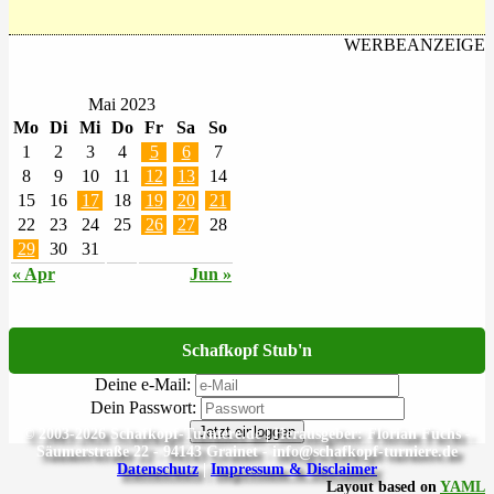
WERBEANZEIGE
Mai 2023
Mo
Di
Mi
Do
Fr
Sa
So
1
2
3
4
5
6
7
8
9
10
11
12
13
14
15
16
17
18
19
20
21
22
23
24
25
26
27
28
29
30
31
« Apr
Jun »
Schafkopf Stub'n
Deine e-Mail:
Dein Passwort:
Jetzt einloggen
© 2003-2026 Schafkopf-Turniere.de | Herausgeber: Florian Fuchs -
Säumerstraße 22 - 94143 Grainet - info@schafkopf-turniere.de
Datenschutz
|
Impressum & Disclaimer
Layout based on
YAML