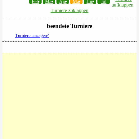
Feb
Mär
Apr
Mai
Jun
Jul
aufklappen
|
Turniere zuklappen
beendete Turniere
Turniere anzeigen?