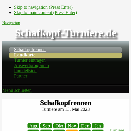
Skip to navigation (Press Enter)
Skip to main content (Press Enter)
Navigation
Schafkopf-Turniere.de
Schafkopfrennen
Landkarte
Turnier eintragen
Auswertprogramm
Punktelisten
Partner
Menü schließen
Schafkopfrennen
Turniere am 13. Mai 2023
Aug
Sep
Okt
Nov
Dez
Jan
Turniere