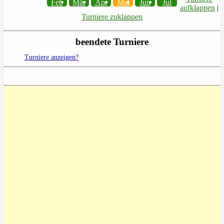
Feb
Mär
Apr
Mai
Jun
Jul
aufklappen
|
Turniere zuklappen
beendete Turniere
Turniere anzeigen?