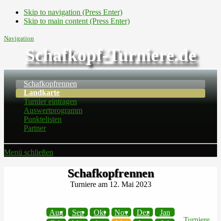
Skip to navigation (Press Enter)
Skip to main content (Press Enter)
Navigation
Schafkopf-Turniere.de
Schafkopfrennen
Landkarte
Turnier eintragen
Auswertprogramm
Punktelisten
Partner
Menü schließen
Schafkopfrennen
Turniere am 12. Mai 2023
Aug
Sep
Okt
Nov
Dez
Jan
Turniere