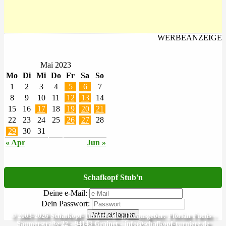
WERBEANZEIGE
Mai 2023
Mo
Di
Mi
Do
Fr
Sa
So
1
2
3
4
5
6
7
8
9
10
11
12
13
14
15
16
17
18
19
20
21
22
23
24
25
26
27
28
29
30
31
« Apr
Jun »
Schafkopf Stub'n
Deine e-Mail:
Dein Passwort:
Jetzt einloggen
© 2003-2026 Schafkopf-Turniere.de | Herausgeber: Florian Fuchs -
Säumerstraße 22 - 94143 Grainet - info@schafkopf-turniere.de