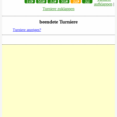
Feb
Mär
Apr
Mai
Jun
Jul
aufklappen
|
Turniere zuklappen
beendete Turniere
Turniere anzeigen?