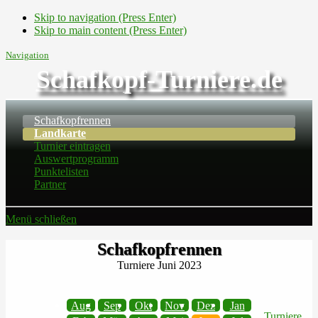
Skip to navigation (Press Enter)
Skip to main content (Press Enter)
Navigation
Schafkopf-Turniere.de
Schafkopfrennen
Landkarte
Turnier eintragen
Auswertprogramm
Punktelisten
Partner
Menü schließen
Schafkopfrennen
Turniere Juni 2023
Aug
Sep
Okt
Nov
Dez
Jan
Turniere