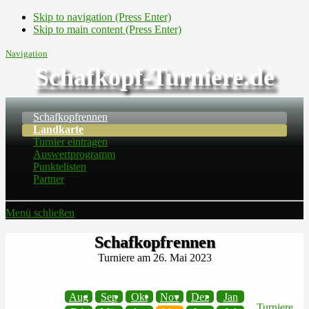
Skip to navigation (Press Enter)
Skip to main content (Press Enter)
Navigation
Schafkopf-Turniere.de
Schafkopfrennen
Landkarte
Turnier eintragen
Auswertprogramm
Punktelisten
Partner
Menü schließen
Schafkopfrennen
Turniere am 26. Mai 2023
Aug
Sep
Okt
Nov
Dez
Jan
Turniere