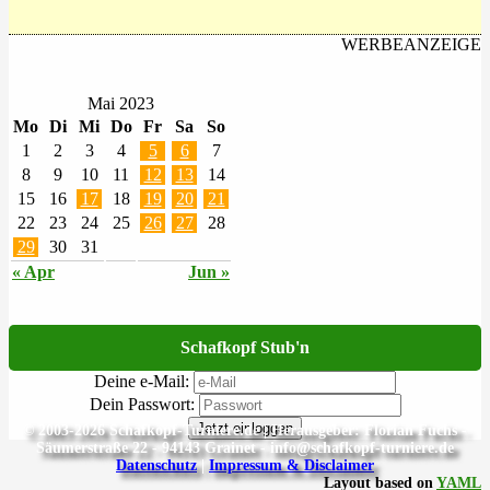
WERBEANZEIGE
Mai 2023
Mo
Di
Mi
Do
Fr
Sa
So
1
2
3
4
5
6
7
8
9
10
11
12
13
14
15
16
17
18
19
20
21
22
23
24
25
26
27
28
29
30
31
« Apr
Jun »
Schafkopf Stub'n
Deine e-Mail:
Dein Passwort:
Jetzt einloggen
© 2003-2026 Schafkopf-Turniere.de | Herausgeber: Florian Fuchs -
Säumerstraße 22 - 94143 Grainet - info@schafkopf-turniere.de
Datenschutz
|
Impressum & Disclaimer
Layout based on
YAML