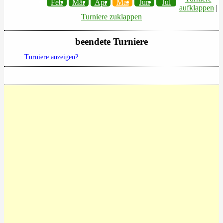
Feb
Mär
Apr
Mai
Jun
Jul
aufklappen
|
Turniere zuklappen
beendete Turniere
Turniere anzeigen?