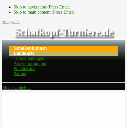
Skip to navigation (Press Enter)
Skip to main content (Press Enter)
Navigation
Schafkopf-Turniere.de
Schafkopfrennen
Landkarte
Turnier eintragen
Auswertprogramm
Punktelisten
Partner
Menü schließen