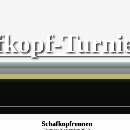
fkopf-Turnie
Schafkopfrennen