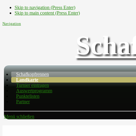
Skip to navigation (Press Enter)
Skip to main content (Press Enter)
Navigation
Scha
Schafkopfrennen
Landkarte
Turnier eintragen
Auswertprogramm
Punktelisten
Partner
Menü schließen