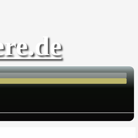
re.de