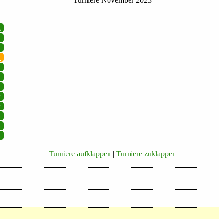
Turniere November 2023
g
v
z
r
r
i
Turniere aufklappen
|
Turniere zuklappen