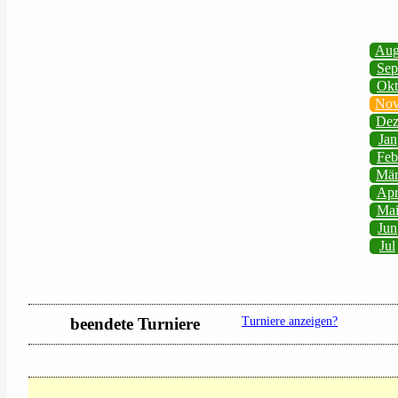
Au
Sep
Okt
No
De
Jan
Feb
Mä
Ap
Ma
Jun
Jul
beendete Turniere
Turniere anzeigen?