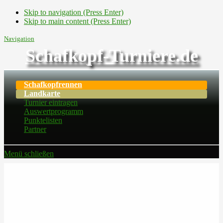
Skip to navigation (Press Enter)
Skip to main content (Press Enter)
Navigation
Schafkopf-Turniere.de
Schafkopfrennen
Landkarte
Turnier eintragen
Auswertprogramm
Punktelisten
Partner
Menü schließen