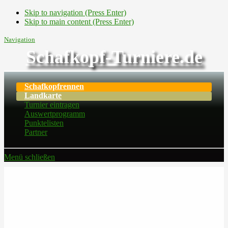
Skip to navigation (Press Enter)
Skip to main content (Press Enter)
Navigation
Schafkopf-Turniere.de
Schafkopfrennen
Landkarte
Turnier eintragen
Auswertprogramm
Punktelisten
Partner
Menü schließen