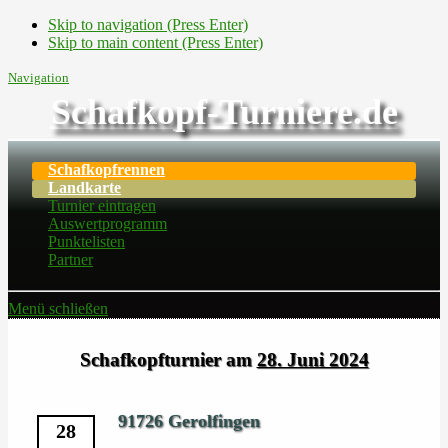
Skip to navigation (Press Enter)
Skip to main content (Press Enter)
Navigation
Schafkopf-Turniere.de
Schafkopfrennen
Landkarte
Turnier eintragen
Auswertprogramm
Punktelisten
Partner
Menü schließen
Schafkopfturnier am
28. Juni 2024
91726 Gerolfingen
28