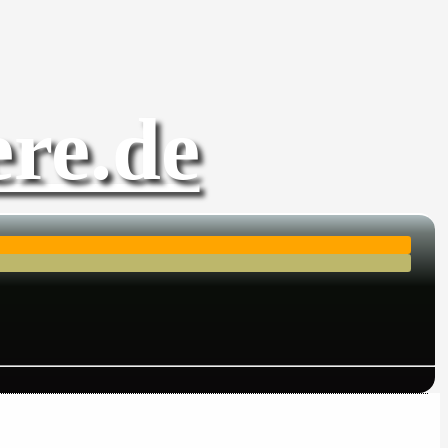
re.de