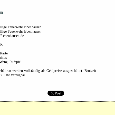
en
illige Feuerwehr Ebenhausen
illige Feuerwehr Ebenhausen
f-ebenhausen.de
UR
Karte
minus
Wenz, Rufspiel
ebühren werden vollständig als Geldpreise ausgeschüttet. Brotzeit
30 Uhr verfügbar.