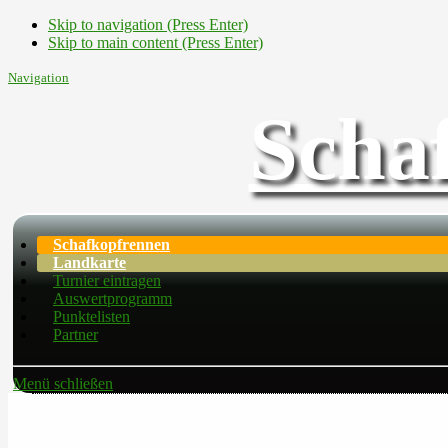
Skip to navigation (Press Enter)
Skip to main content (Press Enter)
Navigation
Scha
Schafkopfrennen
Landkarte
Turnier eintragen
Auswertprogramm
Punktelisten
Partner
Menü schließen