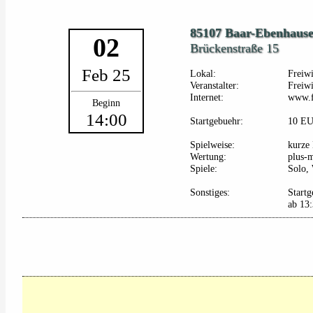
85107 Baar-Ebenhaus
02
Brückenstraße 15
Feb 25
Lokal:
Freiw
Veranstalter:
Freiw
Internet:
www.f
Beginn
14:00
Startgebuehr:
10 E
Spielweise:
kurze 
Wertung:
plus-
Spiele:
Solo, 
Sonstiges:
Startg
ab 13: