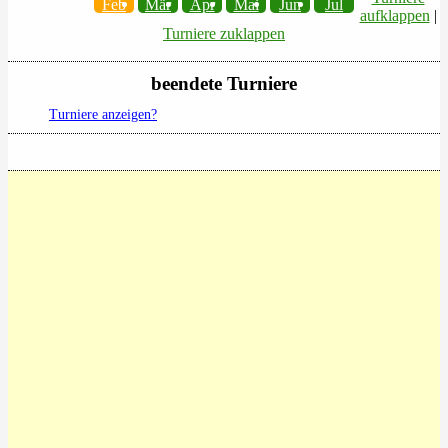
Feb
Mär
Apr
Mai
Jun
Jul
aufklappen
|
Turniere zuklappen
beendete Turniere
Turniere anzeigen?