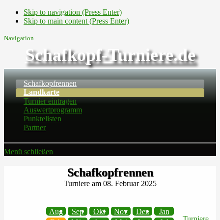
Skip to navigation (Press Enter)
Skip to main content (Press Enter)
Navigation
Schafkopf-Turniere.de
Schafkopfrennen
Landkarte
Turnier eintragen
Auswertprogramm
Punktelisten
Partner
Menü schließen
Schafkopfrennen
Turniere am 08. Februar 2025
Aug
Sep
Okt
Nov
Dez
Jan
Turniere