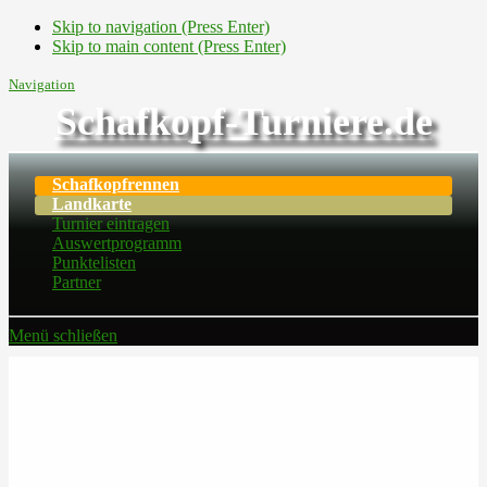
Skip to navigation (Press Enter)
Skip to main content (Press Enter)
Navigation
Schafkopf-Turniere.de
Schafkopfrennen
Landkarte
Turnier eintragen
Auswertprogramm
Punktelisten
Partner
Menü schließen