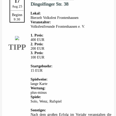
17
Dingolfinger Str. 38
Aug 25
Lokal:
Beginn
Bierzelt Volksfest Frontenhausen
9:30
Veranstalter:
Volksfestfreunde Frontenhausen e. V.
1. Preis:
400 EUR
2. Preis:
TIPP
200 EUR
3. Preis:
100 EUR
Startgebuehr:
15 EUR
Spielweise:
lange Karte
Wertung:
plus-minus
Spiele:
Solo, Wenz, Rufspiel
Sonstiges:
Nach dem großen Erfolg im Vorjahr veranstalten die