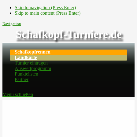
Skip to navigation (Press Enter)
Skip to main content (Press Enter)
Navigation
Schafkopf-Turniere.de
Schafkopfrennen
Landkarte
Turnier eintragen
Auswertprogramm
Punktelisten
Partner
Menü schließen