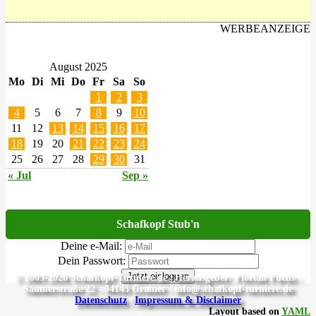
WERBEANZEIGE
August 2025
Mo
Di
Mi
Do
Fr
Sa
So
1
2
3
4
5
6
7
8
9
10
11
12
13
14
15
16
17
18
19
20
21
22
23
24
25
26
27
28
29
30
31
« Jul
Sep »
Schafkopf Stub'n
Deine e-Mail:
Dein Passwort:
Jetzt einloggen
© 2003-2026 Schafkopf-Turniere.de | Herausgeber: Florian Fuchs -
Säumerstraße 22 - 94143 Grainet - info@schafkopf-turniere.de
Datenschutz
|
Impressum & Disclaimer
Layout based on
YAML