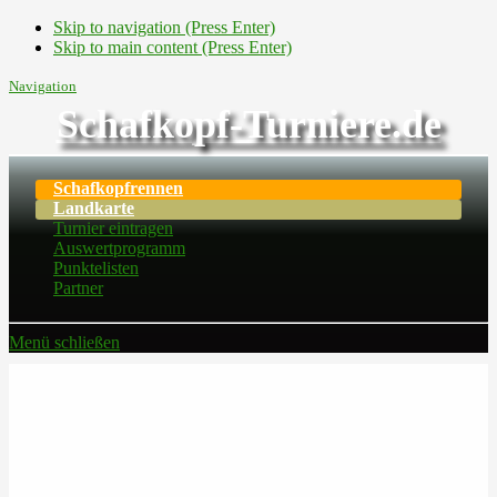
Skip to navigation (Press Enter)
Skip to main content (Press Enter)
Navigation
Schafkopf-Turniere.de
Schafkopfrennen
Landkarte
Turnier eintragen
Auswertprogramm
Punktelisten
Partner
Menü schließen