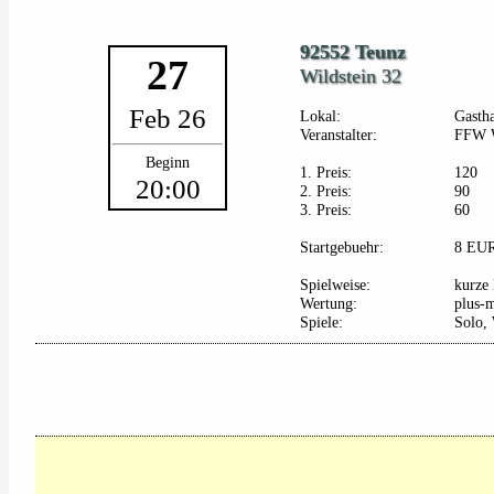
92552 Teunz
27
Wildstein 32
Feb 26
Lokal:
Gasth
Veranstalter:
FFW W
Beginn
1. Preis:
120
20:00
2. Preis:
90
3. Preis:
60
Startgebuehr:
8 EU
Spielweise:
kurze 
Wertung:
plus-
Spiele:
Solo, 