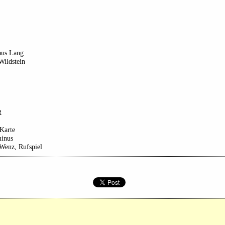
aus Lang
ildstein
R
Karte
minus
Wenz, Rufspiel