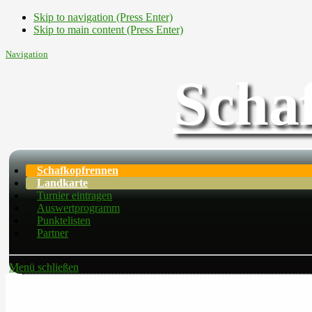
Skip to navigation (Press Enter)
Skip to main content (Press Enter)
Navigation
Scha
Schafkopfrennen
Landkarte
Turnier eintragen
Auswertprogramm
Punktelisten
Partner
Menü schließen