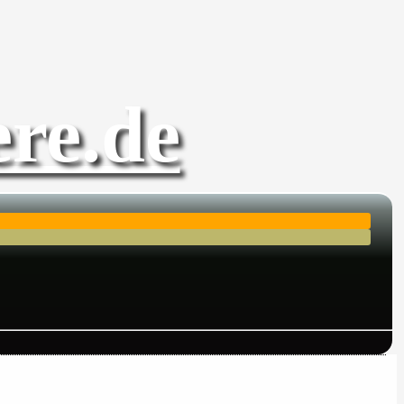
re.de