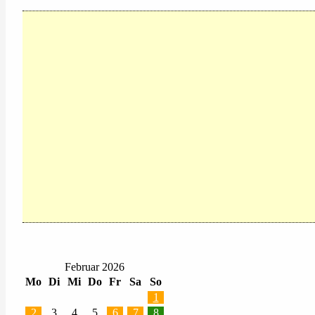
Februar 2026
Mo
Di
Mi
Do
Fr
Sa
So
1
2
3
4
5
6
7
8