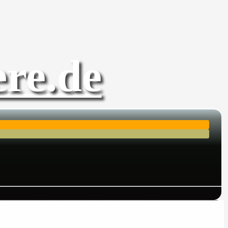
re.de