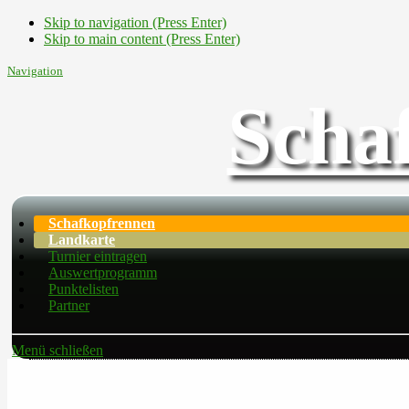
Skip to navigation (Press Enter)
Skip to main content (Press Enter)
Navigation
Scha
Schafkopfrennen
Landkarte
Turnier eintragen
Auswertprogramm
Punktelisten
Partner
Menü schließen