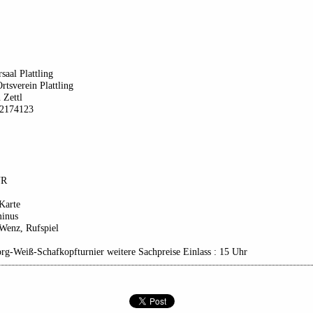
saal Plattling
tsverein Plattling
 Zettl
2174123
UR
Karte
minus
Wenz, Rufspiel
rg-Weiß-Schafkopfturnier weitere Sachpreise Einlass : 15 Uhr