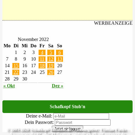
WERBEANZEIGE
November 2022
Mo
Di
Mi
Do
Fr
Sa
So
1
2
3
4
5
6
7
8
9
10
11
12
13
14
15
16
17
18
19
20
21
22
23
24
25
26
27
28
29
30
« Okt
Dez »
Schafkopf Stub'n
Deine e-Mail:
Dein Passwort:
Jetzt einloggen
© 2003-2026 Schafkopf-Turniere.de | Herausgeber: Florian Fuchs -
Säumerstraße 22 - 94143 Grainet - info@schafkopf-turniere.de