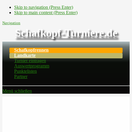
Skip to navigation (Press Enter)
Skip to main content (Press Enter)
Navigation
Schafkopf-Turniere.de
Schafkopfrennen
Landkarte
Turnier eintragen
Auswertprogramm
Punktelisten
Partner
Menü schließen