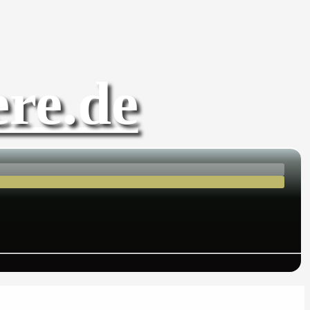
re.de