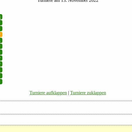
Turniere am 13. November 2022
g
v
z
r
r
i
Turniere aufklappen
|
Turniere zuklappen