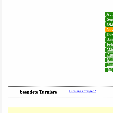
Au
Sep
Okt
No
De
Jan
Feb
Mä
Ap
Ma
Jun
Jul
beendete Turniere
Turniere anzeigen?