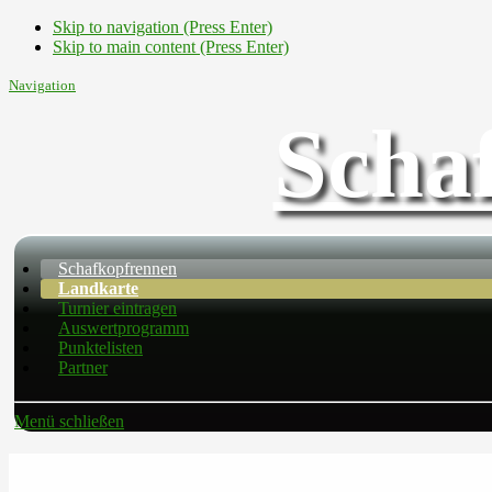
Skip to navigation (Press Enter)
Skip to main content (Press Enter)
Navigation
Scha
Schafkopfrennen
Landkarte
Turnier eintragen
Auswertprogramm
Punktelisten
Partner
Menü schließen