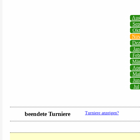
Au
Sep
Okt
No
De
Jan
Feb
Mä
Ap
Ma
Jun
Jul
beendete Turniere
Turniere anzeigen?