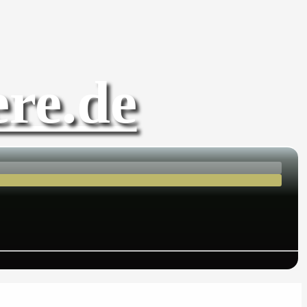
re.de