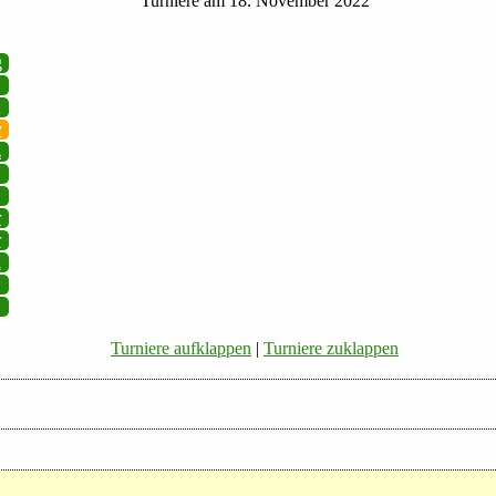
Turniere am 18. November 2022
g
v
z
r
r
i
Turniere aufklappen
|
Turniere zuklappen