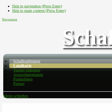
Skip to navigation (Press Enter)
Skip to main content (Press Enter)
Navigation
Scha
Schafkopfrennen
Landkarte
Turnier eintragen
Auswertprogramm
Punktelisten
Partner
Menü schließen