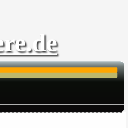
re.de