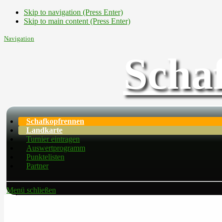
Skip to navigation (Press Enter)
Skip to main content (Press Enter)
Navigation
Scha
Schafkopfrennen
Landkarte
Turnier eintragen
Auswertprogramm
Punktelisten
Partner
Menü schließen