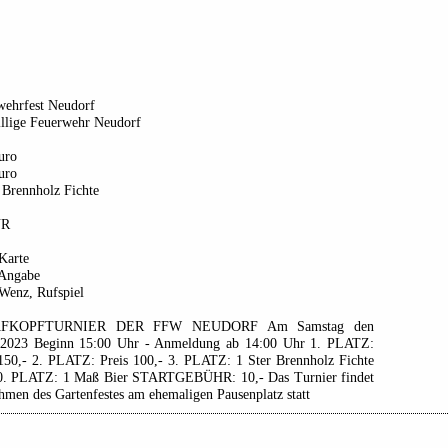
wehrfest Neudorf
illige Feuerwehr Neudorf
uro
uro
 Brennholz Fichte
UR
Karte
 Angabe
Wenz, Rufspiel
FKOPFTURNIER DER FFW NEUDORF Am Samstag den
.2023 Beginn 15:00 Uhr - Anmeldung ab 14:00 Uhr 1. PLATZ:
 150,- 2. PLATZ: Preis 100,- 3. PLATZ: 1 Ster Brennholz Fichte
10. PLATZ: 1 Maß Bier STARTGEBÜHR: 10,- Das Turnier findet
men des Gartenfestes am ehemaligen Pausenplatz statt