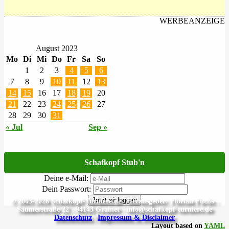
WERBEANZEIGE
August 2023
Mo
Di
Mi
Do
Fr
Sa
So
1
2
3
4
5
6
7
8
9
10
11
12
13
14
15
16
17
18
19
20
21
22
23
24
25
26
27
28
29
30
31
« Jul
Sep »
Schafkopf Stub'n
Deine e-Mail:
Dein Passwort:
Jetzt einloggen
© 2003-2026 Schafkopf-Turniere.de | Herausgeber: Florian Fuchs -
Säumerstraße 22 - 94143 Grainet - info@schafkopf-turniere.de
Datenschutz
|
Impressum & Disclaimer
Layout based on
YAML