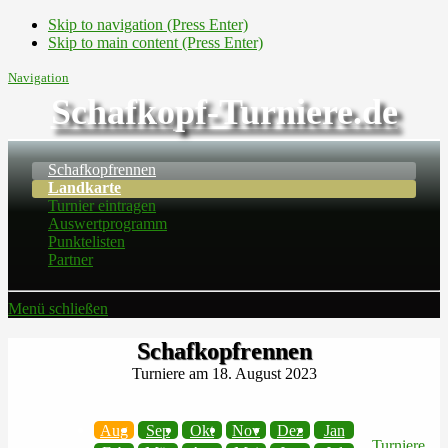
Skip to navigation (Press Enter)
Skip to main content (Press Enter)
Navigation
Schafkopf-Turniere.de
Schafkopfrennen
Landkarte
Turnier eintragen
Auswertprogramm
Punktelisten
Partner
Menü schließen
Schafkopfrennen
Turniere am 18. August 2023
Aug
Sep
Okt
Nov
Dez
Jan
Turniere