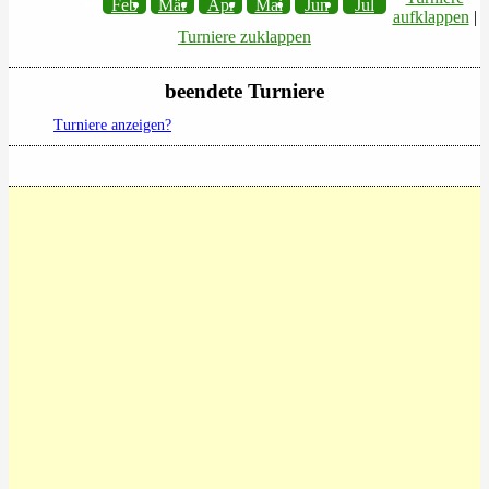
Feb
Mär
Apr
Mai
Jun
Jul
aufklappen
|
Turniere zuklappen
beendete Turniere
Turniere anzeigen?