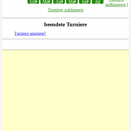
Feb
Mär
Apr
Mai
Jun
Jul
aufklappen
|
Turniere zuklappen
beendete Turniere
Turniere anzeigen?