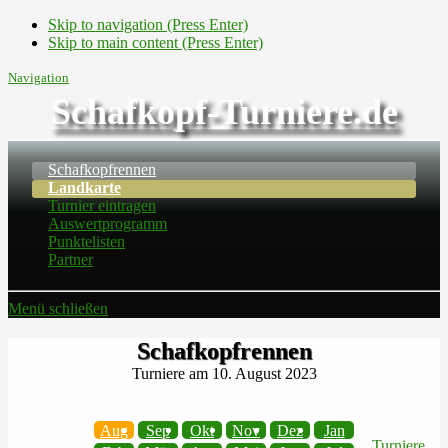
Skip to navigation (Press Enter)
Skip to main content (Press Enter)
Navigation
Schafkopf-Turniere.de
Schafkopfrennen
Landkarte
Turnier eintragen
Auswertprogramm
Punktelisten
Partner
Menü schließen
Schafkopfrennen
Turniere am 10. August 2023
Aug
Sep
Okt
Nov
Dez
Jan
Turniere