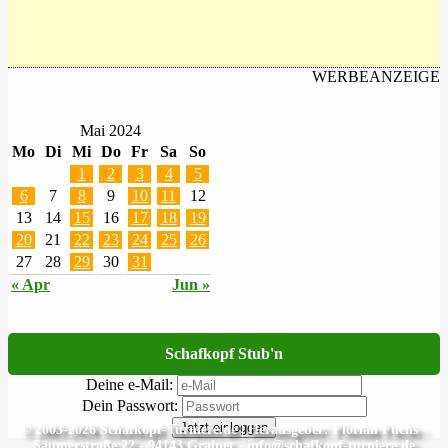
WERBEANZEIGE
Mai 2024
Mo
Di
Mi
Do
Fr
Sa
So
1
2
3
4
5
6
7
8
9
10
11
12
13
14
15
16
17
18
19
20
21
22
23
24
25
26
27
28
29
30
31
« Apr
Jun »
Schafkopf Stub'n
Deine e-Mail:
Dein Passwort:
Jetzt einloggen
© 2003-2026 Schafkopf-Turniere.de | Herausgeber: Florian Fuchs -
Säumerstraße 22 - 94143 Grainet - info@schafkopf-turniere.de