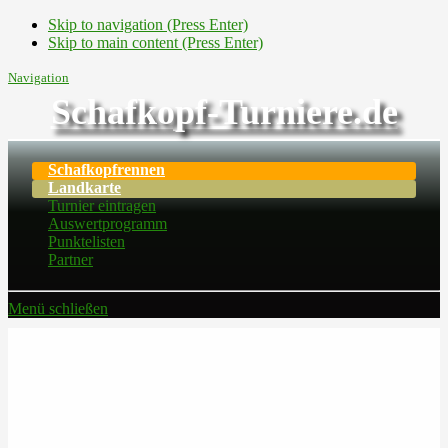
Skip to navigation (Press Enter)
Skip to main content (Press Enter)
Navigation
Schafkopf-Turniere.de
Schafkopfrennen
Landkarte
Turnier eintragen
Auswertprogramm
Punktelisten
Partner
Menü schließen