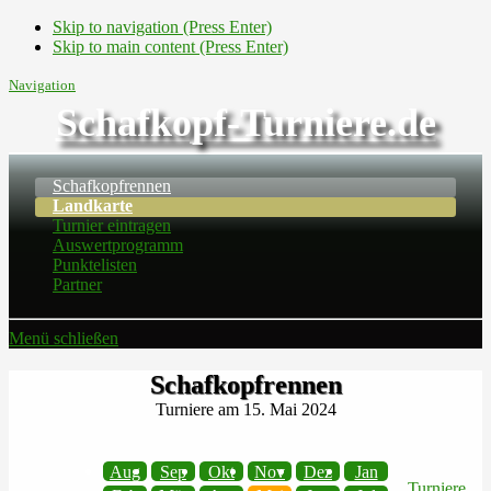
Skip to navigation (Press Enter)
Skip to main content (Press Enter)
Navigation
Schafkopf-Turniere.de
Schafkopfrennen
Landkarte
Turnier eintragen
Auswertprogramm
Punktelisten
Partner
Menü schließen
Schafkopfrennen
Turniere am 15. Mai 2024
Aug
Sep
Okt
Nov
Dez
Jan
Turniere