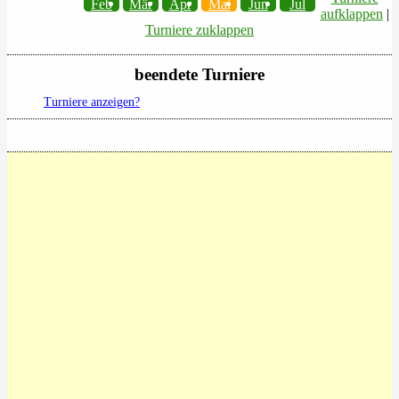
Feb
Mär
Apr
Mai
Jun
Jul
aufklappen
|
Turniere zuklappen
beendete Turniere
Turniere anzeigen?