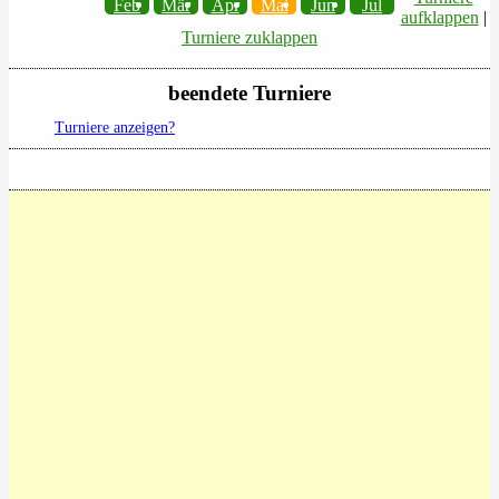
Feb
Mär
Apr
Mai
Jun
Jul
aufklappen
|
Turniere zuklappen
beendete Turniere
Turniere anzeigen?