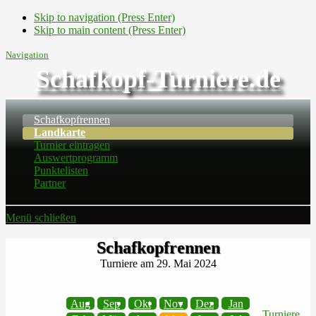
Skip to navigation (Press Enter)
Skip to main content (Press Enter)
Navigation
Schafkopf-Turniere.de
Schafkopfrennen
Landkarte
Turnier eintragen
Auswertprogramm
Punktelisten
Partner
Menü schließen
Schafkopfrennen
Turniere am 29. Mai 2024
Aug
Sep
Okt
Nov
Dez
Jan
Turniere