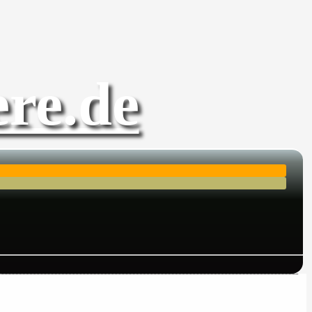
re.de