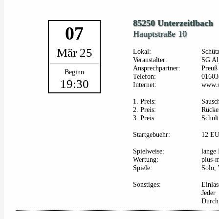
85250 Unterzeitlbach
07
Hauptstraße 10
Mär 25
Lokal:
Schüt
Veranstalter:
SG Al
Ansprechpartner:
Preuß 
Beginn
Telefon:
01603
19:30
Internet:
www.s
1. Preis:
Sausch
2. Preis:
Rücke
3. Preis:
Schult
Startgebuehr:
12 E
Spielweise:
lange 
Wertung:
plus-
Spiele:
Solo,
Sonstiges:
Einlas
Jeder
Durch