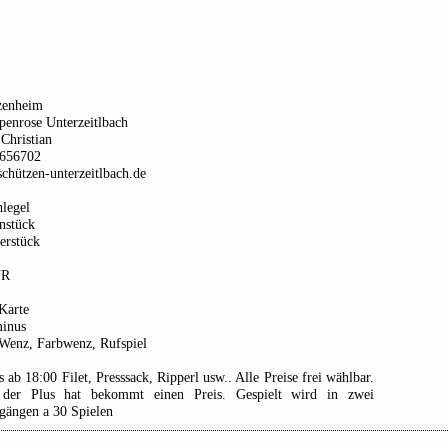
zenheim
penrose Unterzeitlbach
Christian
656702
chützen-unterzeitlbach.de
legel
nstück
erstück
UR
Karte
minus
 Wenz, Farbwenz, Rufspiel
s ab 18:00 Filet, Presssack, Ripperl usw.. Alle Preise frei wählbar.
 der Plus hat bekommt einen Preis. Gespielt wird in zwei
gängen a 30 Spielen