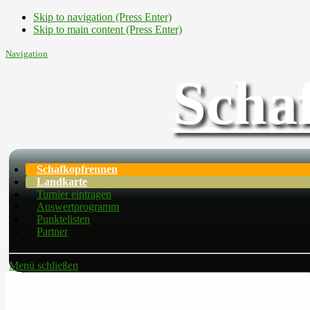
Skip to navigation (Press Enter)
Skip to main content (Press Enter)
Navigation
Scha
Schafkopfrennen
Landkarte
Turnier eintragen
Auswertprogramm
Punktelisten
Partner
Menü schließen