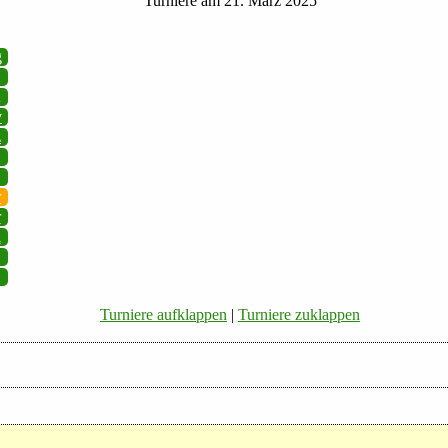
Turniere am 21. März 2025
g
v
z
r
r
i
Turniere aufklappen
|
Turniere zuklappen