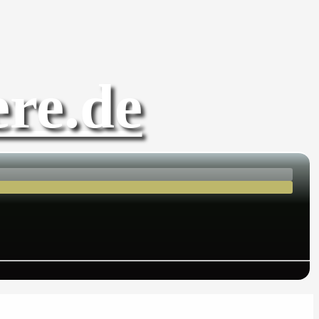
re.de