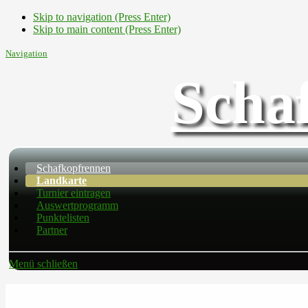
Skip to navigation (Press Enter)
Skip to main content (Press Enter)
Navigation
Scha
Schafkopfrennen
Landkarte
Turnier eintragen
Auswertprogramm
Punktelisten
Partner
Menü schließen