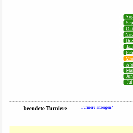
Au
Sep
Okt
No
De
Jan
Feb
Mä
Ap
Ma
Jun
Jul
beendete Turniere
Turniere anzeigen?