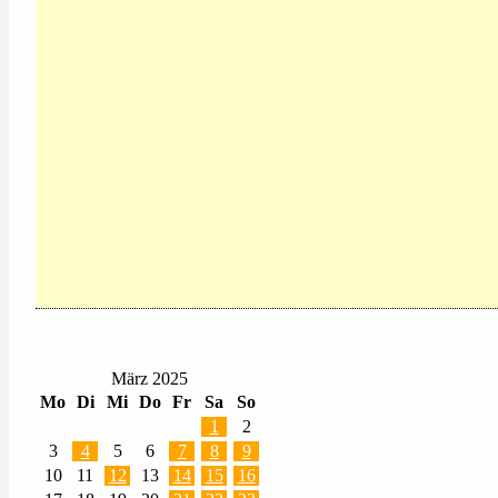
März 2025
Mo
Di
Mi
Do
Fr
Sa
So
1
2
3
4
5
6
7
8
9
10
11
12
13
14
15
16