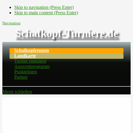
Skip to navigation (Press Enter)
Skip to main content (Press Enter)
Navigation
Schafkopf-Turniere.de
Schafkopfrennen
Landkarte
Turnier eintragen
Auswertprogramm
Punktelisten
Partner
Menü schließen