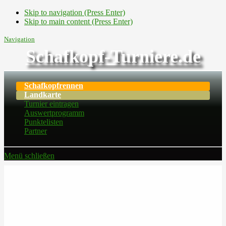
Skip to navigation (Press Enter)
Skip to main content (Press Enter)
Navigation
Schafkopf-Turniere.de
Schafkopfrennen
Landkarte
Turnier eintragen
Auswertprogramm
Punktelisten
Partner
Menü schließen