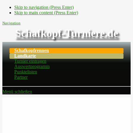
Skip to navigation (Press Enter)
Skip to main content (Press Enter)
Navigation
Schafkopf-Turniere.de
Schafkopfrennen
Landkarte
Turnier eintragen
Auswertprogramm
Punktelisten
Partner
Menü schließen