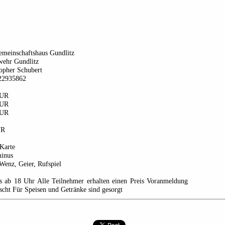
emeinschaftshaus Gundlitz
wehr Gundlitz
opher Schubert
22935862
EUR
EUR
EUR
UR
Karte
minus
Wenz, Geier, Rufspiel
ss ab 18 Uhr Alle Teilnehmer erhalten einen Preis Voranmeldung
cht Für Speisen und Getränke sind gesorgt