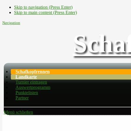
Skip to navigation (Press Enter)
Skip to main content (Press Enter)
Navigation
Scha
Schafkopfrennen
Landkarte
Turnier eintragen
Auswertprogramm
Punktelisten
Partner
Menü schließen