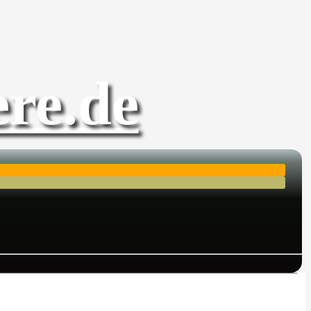
re.de