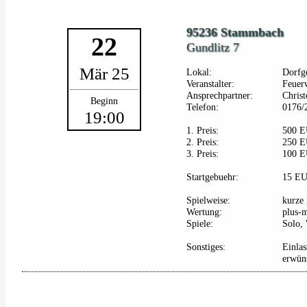
95236 Stammbach
22
Gundlitz 7
Mär 25
Lokal:
Dorfg
Veranstalter:
Feuer
Ansprechpartner:
Christ
Beginn
Telefon:
0176/
19:00
1. Preis:
500 
2. Preis:
250 
3. Preis:
100 
Startgebuehr:
15 E
Spielweise:
kurze 
Wertung:
plus-
Spiele:
Solo, 
Sonstiges:
Einla
erwüns