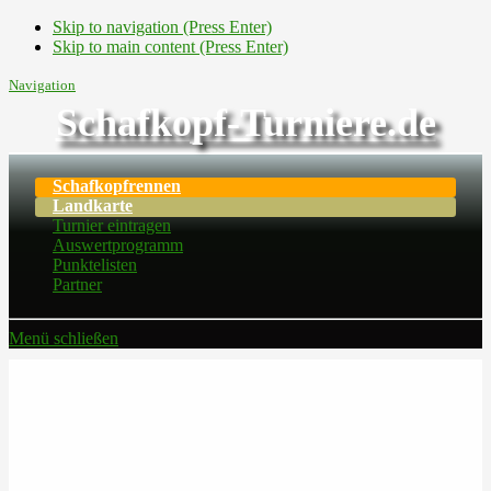
Skip to navigation (Press Enter)
Skip to main content (Press Enter)
Navigation
Schafkopf-Turniere.de
Schafkopfrennen
Landkarte
Turnier eintragen
Auswertprogramm
Punktelisten
Partner
Menü schließen