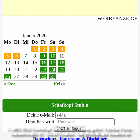
WERBEANZEIGE
Januar 2026
Mo
Di
Mi
Do
Fr
Sa
So
1
2
3
4
5
6
7
8
9
10
11
12
13
14
15
16
17
18
19
20
21
22
23
24
25
26
27
28
29
30
31
« Dez
Feb »
Schafkopf Stub'n
Deine e-Mail:
Dein Passwort:
Jetzt einloggen
© 2003-2026 Schafkopf-Turniere.de | Herausgeber: Florian Fuchs -
Säumerstraße 22 - 94143 Grainet - info@schafkopf-turniere.de
Datenschutz
|
Impressum & Disclaimer