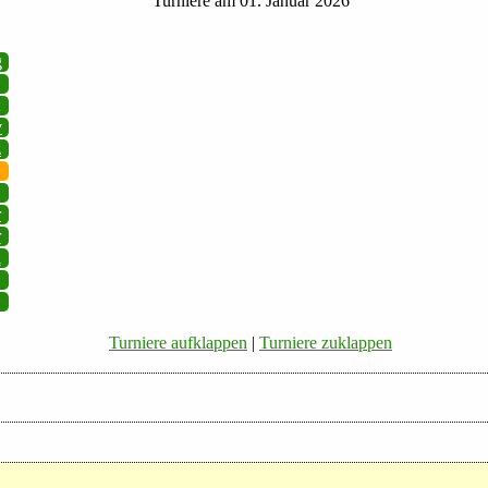
Turniere am 01. Januar 2026
g
v
z
r
r
i
Turniere aufklappen
|
Turniere zuklappen