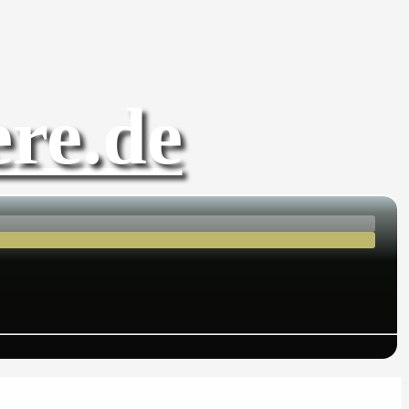
re.de