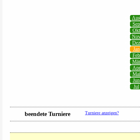
Au
Sep
Okt
No
De
Jan
Feb
Mä
Ap
Ma
Jun
Jul
beendete Turniere
Turniere anzeigen?