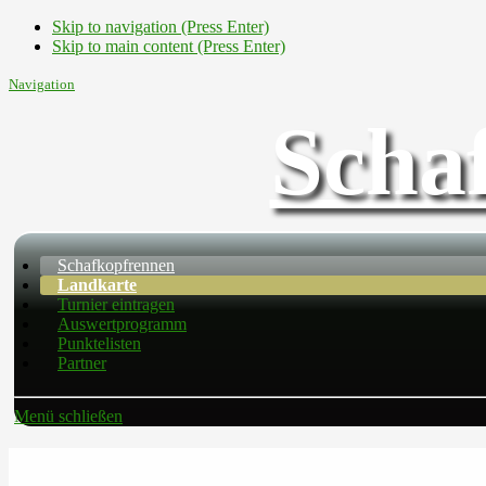
Skip to navigation (Press Enter)
Skip to main content (Press Enter)
Navigation
Scha
Schafkopfrennen
Landkarte
Turnier eintragen
Auswertprogramm
Punktelisten
Partner
Menü schließen