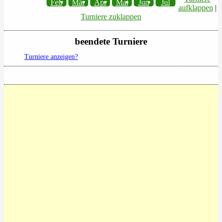
Feb
Mär
Apr
Mai
Jun
Jul
aufklappen
|
Turniere zuklappen
beendete Turniere
Turniere anzeigen?