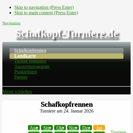
Skip to navigation (Press Enter)
Skip to main content (Press Enter)
Navigation
Schafkopf-Turniere.de
Schafkopfrennen
Landkarte
Turnier eintragen
Auswertprogramm
Punktelisten
Partner
Menü schließen
Schafkopfrennen
Turniere am 24. Januar 2026
Aug
Sep
Okt
Nov
Dez
Jan
Turniere