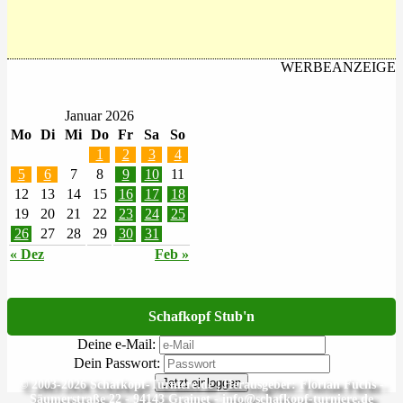
WERBEANZEIGE
Januar 2026
Mo
Di
Mi
Do
Fr
Sa
So
1
2
3
4
5
6
7
8
9
10
11
12
13
14
15
16
17
18
19
20
21
22
23
24
25
26
27
28
29
30
31
« Dez
Feb »
Schafkopf Stub'n
Deine e-Mail:
Dein Passwort:
Jetzt einloggen
© 2003-2026 Schafkopf-Turniere.de | Herausgeber: Florian Fuchs -
Säumerstraße 22 - 94143 Grainet - info@schafkopf-turniere.de