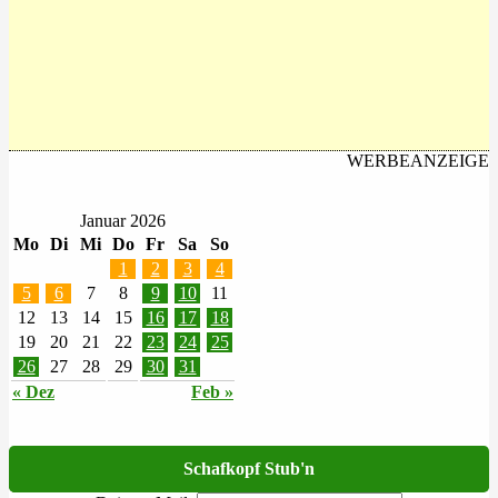
WERBEANZEIGE
Januar 2026
Mo
Di
Mi
Do
Fr
Sa
So
1
2
3
4
5
6
7
8
9
10
11
12
13
14
15
16
17
18
19
20
21
22
23
24
25
26
27
28
29
30
31
« Dez
Feb »
Schafkopf Stub'n