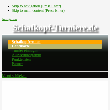
Skip to navigation (Press Enter)
Skip to main content (Press Enter)
Navigation
Schafkopf-Turniere.de
Schafkopfrennen
Landkarte
Turnier eintragen
Auswertprogramm
Punktelisten
Partner
Menü schließen