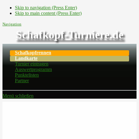
Skip to navigation (Press Enter)
Skip to main content (Press Enter)
Navigation
Schafkopf-Turniere.de
Schafkopfrennen
Landkarte
Turnier eintragen
Auswertprogramm
Punktelisten
Partner
Menü schließen