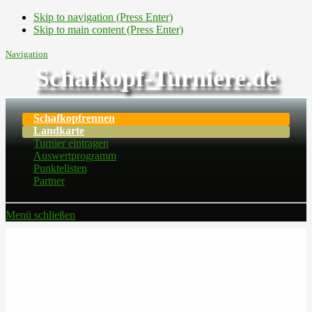
Skip to navigation (Press Enter)
Skip to main content (Press Enter)
Navigation
Schafkopf-Turniere.de
Schafkopfrennen
Landkarte
Turnier eintragen
Auswertprogramm
Punktelisten
Partner
Menü schließen