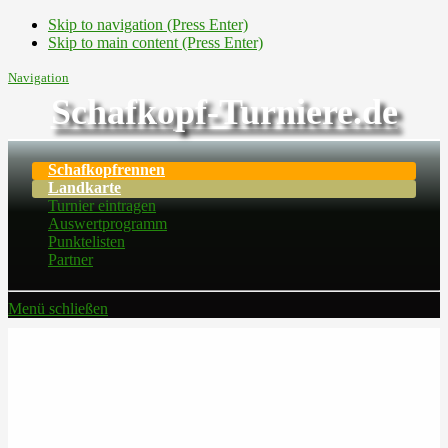
Skip to navigation (Press Enter)
Skip to main content (Press Enter)
Navigation
Schafkopf-Turniere.de
Schafkopfrennen
Landkarte
Turnier eintragen
Auswertprogramm
Punktelisten
Partner
Menü schließen