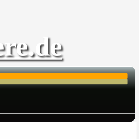
re.de