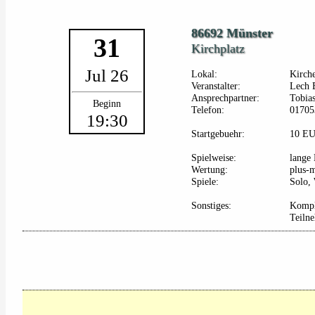
86692 Münster
31
Kirchplatz
Jul 26
Lokal:
Kirch
Veranstalter:
Lech 
Ansprechpartner:
Tobias
Beginn
Telefon:
01705
19:30
Startgebuehr:
10 E
Spielweise:
lange 
Wertung:
plus-
Spiele:
Solo, 
Sonstiges:
Kompl
Teiln