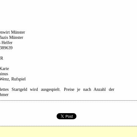
enwirt Münster
Bazis Münster
 Helfer
389639
UR
Karte
minus
Wenz, Rufspiel
ettes Startgeld wird ausgespielt. Preise je nach Anzahl der
ehmer