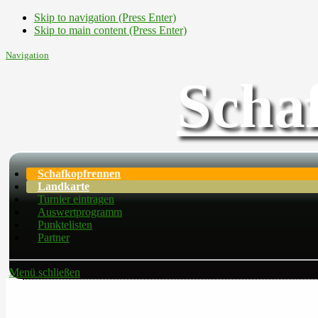
Skip to navigation (Press Enter)
Skip to main content (Press Enter)
Navigation
Scha
Schafkopfrennen
Landkarte
Turnier eintragen
Auswertprogramm
Punktelisten
Partner
Menü schließen