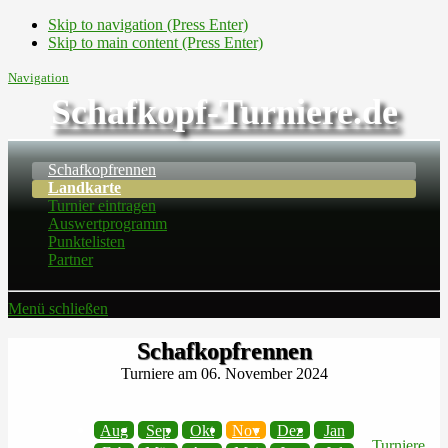
Skip to navigation (Press Enter)
Skip to main content (Press Enter)
Navigation
Schafkopf-Turniere.de
Schafkopfrennen
Landkarte
Turnier eintragen
Auswertprogramm
Punktelisten
Partner
Menü schließen
Schafkopfrennen
Turniere am 06. November 2024
Aug
Sep
Okt
Nov
Dez
Jan
Turniere