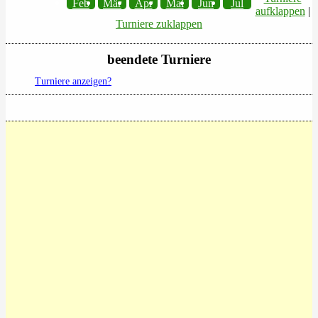
Feb
Mär
Apr
Mai
Jun
Jul
aufklappen
|
Turniere zuklappen
beendete Turniere
Turniere anzeigen?