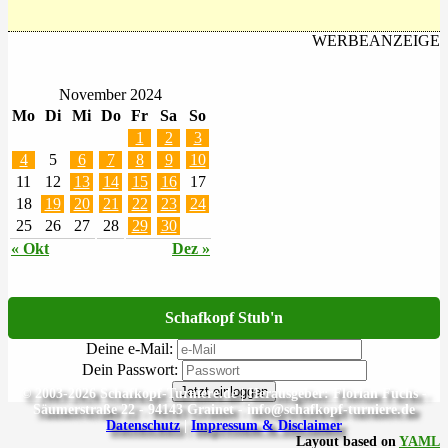
WERBEANZEIGE
November 2024
Mo
Di
Mi
Do
Fr
Sa
So
1
2
3
4
5
6
7
8
9
10
11
12
13
14
15
16
17
18
19
20
21
22
23
24
25
26
27
28
29
30
« Okt
Dez »
Schafkopf Stub'n
Deine e-Mail:
Dein Passwort:
Jetzt einloggen
© 2003-2026 Schafkopf-Turniere.de | Herausgeber: Florian Fuchs -
Säumerstraße 22 - 94143 Grainet - info@schafkopf-turniere.de
Datenschutz
|
Impressum & Disclaimer
Layout based on
YAML