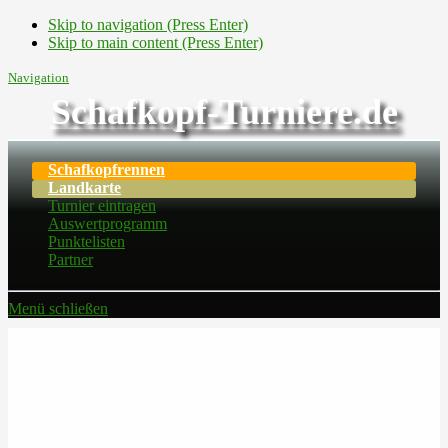
Skip to navigation (Press Enter)
Skip to main content (Press Enter)
Navigation
Schafkopf-Turniere.de
Schafkopfrennen
Landkarte
Turnier eintragen
Auswertprogramm
Punktelisten
Partner
Menü schließen