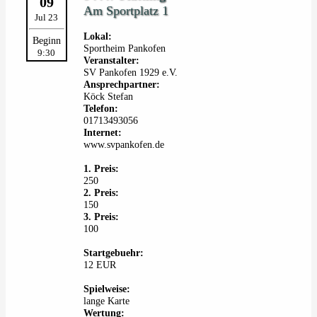
09
Am Sportplatz 1
Jul 23
Lokal:
Beginn
Sportheim Pankofen
9:30
Veranstalter:
SV Pankofen 1929 e.V.
Ansprechpartner:
Köck Stefan
Telefon:
01713493056
Internet:
www.svpankofen.de
1. Preis:
250
2. Preis:
150
3. Preis:
100
Startgebuehr:
12 EUR
Spielweise:
lange Karte
Wertung: