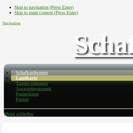
Skip to navigation (Press Enter)
Skip to main content (Press Enter)
Navigation
Scha
Schafkopfrennen
Landkarte
Turnier eintragen
Auswertprogramm
Punktelisten
Partner
Menü schließen