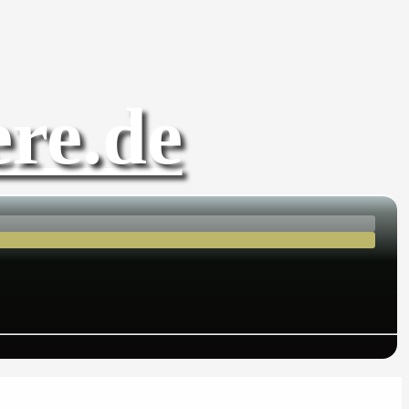
re.de