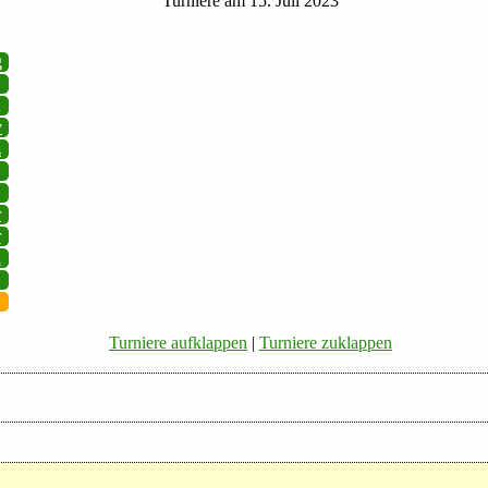
Turniere am 15. Juli 2023
g
v
z
r
r
i
Turniere aufklappen
|
Turniere zuklappen