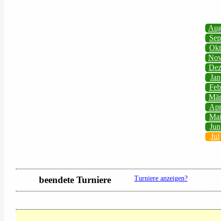
Au
Sep
Okt
No
De
Jan
Feb
Mä
Ap
Ma
Jun
Jul
beendete Turniere
Turniere anzeigen?