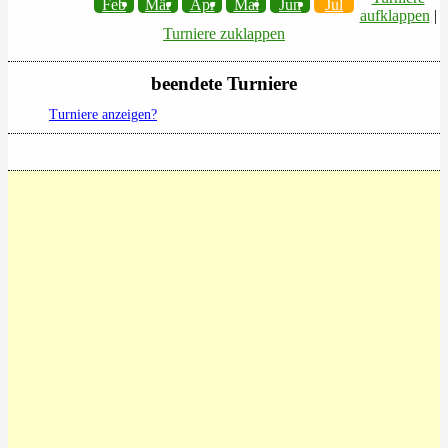
Feb
Mär
Apr
Mai
Jun
Jul
aufklappen
|
Turniere zuklappen
beendete Turniere
Turniere anzeigen?