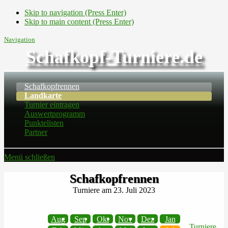
Skip to navigation (Press Enter)
Skip to main content (Press Enter)
Navigation
Schafkopf-Turniere.de
Schafkopfrennen
Landkarte
Turnier eintragen
Auswertprogramm
Punktelisten
Partner
Menü schließen
Schafkopfrennen
Turniere am 23. Juli 2023
Aug
Sep
Okt
Nov
Dez
Jan
Turniere