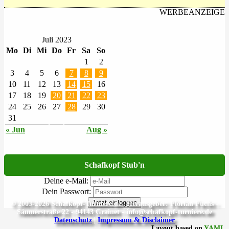
WERBEANZEIGE
Juli 2023
Mo
Di
Mi
Do
Fr
Sa
So
1
2
3
4
5
6
7
8
9
10
11
12
13
14
15
16
17
18
19
20
21
22
23
24
25
26
27
28
29
30
31
« Jun
Aug »
Schafkopf Stub'n
Deine e-Mail:
Dein Passwort:
Jetzt einloggen
© 2003-2026 Schafkopf-Turniere.de | Herausgeber: Florian Fuchs -
Säumerstraße 22 - 94143 Grainet - info@schafkopf-turniere.de
Datenschutz
|
Impressum & Disclaimer
Layout based on
YAML