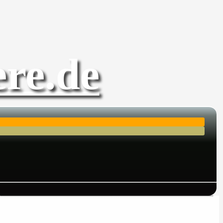
re.de