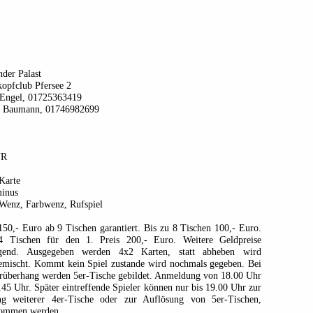
der Palast
opfclub Pfersee 2
 Engel, 01725363419
n Baumann, 01746982699
UR
Karte
minus
 Wenz, Farbwenz, Rufspiel
150,- Euro ab 9 Tischen garantiert. Bis zu 8 Tischen 100,- Euro.
 Tischen für den 1. Preis 200,- Euro. Weitere Geldpreise
igend. Ausgegeben werden 4x2 Karten, statt abheben wird
emischt. Kommt kein Spiel zustande wird nochmals gegeben. Bei
erüberhang werden 5er-Tische gebildet. Anmeldung von 18.00 Uhr
.45 Uhr. Später eintreffende Spieler können nur bis 19.00 Uhr zur
ng weiterer 4er-Tische oder zur Auflösung von 5er-Tischen,
ommen werden.