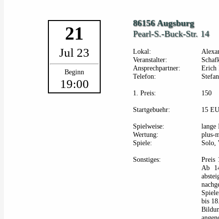
86156 Augsburg
21
Pearl-S.-Buck-Str. 14
Jul 23
Lokal:
Alexan
Veranstalter:
Schafk
Ansprechpartner:
Erich
Beginn
Telefon:
Stefa
19:00
1. Preis:
150
Startgebuehr:
15 E
Spielweise:
lange 
Wertung:
plus-
Spiele:
Solo,
Sonstiges:
Preis 
Ab 14
abste
nachg
Spiel
bis 18
Bildu
angen