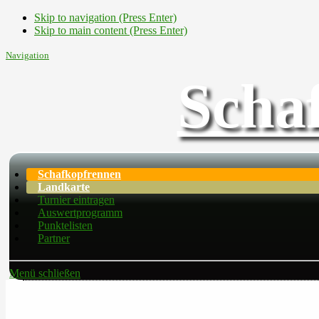
Skip to navigation (Press Enter)
Skip to main content (Press Enter)
Navigation
Scha
Schafkopfrennen
Landkarte
Turnier eintragen
Auswertprogramm
Punktelisten
Partner
Menü schließen