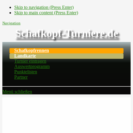
Skip to navigation (Press Enter)
Skip to main content (Press Enter)
Navigation
Schafkopf-Turniere.de
Schafkopfrennen
Landkarte
Turnier eintragen
Auswertprogramm
Punktelisten
Partner
Menü schließen