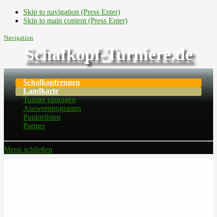
Skip to navigation (Press Enter)
Skip to main content (Press Enter)
Navigation
Schafkopf-Turniere.de
Schafkopfrennen
Landkarte
Turnier eintragen
Auswertprogramm
Punktelisten
Partner
Menü schließen