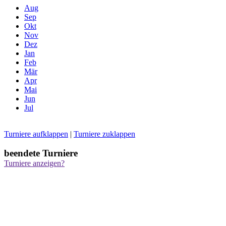
Aug
Sep
Okt
Nov
Dez
Jan
Feb
Mär
Apr
Mai
Jun
Jul
Turniere aufklappen
|
Turniere zuklappen
beendete Turniere
Turniere anzeigen?