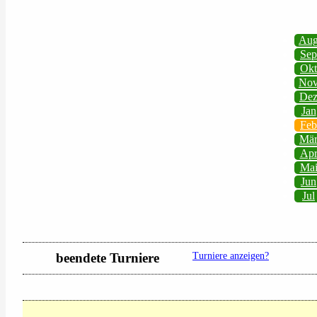
Au
Sep
Okt
No
De
Jan
Feb
Mä
Ap
Ma
Jun
Jul
beendete Turniere
Turniere anzeigen?