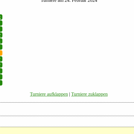
Turniere am 24. Februar 2024
g
v
z
r
r
i
Turniere aufklappen
|
Turniere zuklappen