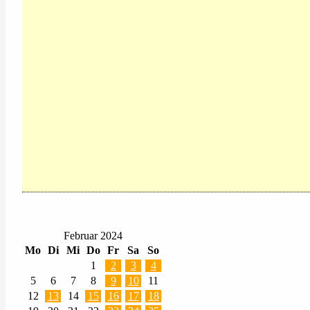
Februar 2024
Mo
Di
Mi
Do
Fr
Sa
So
1
2
3
4
5
6
7
8
9
10
11
12
13
14
15
16
17
18