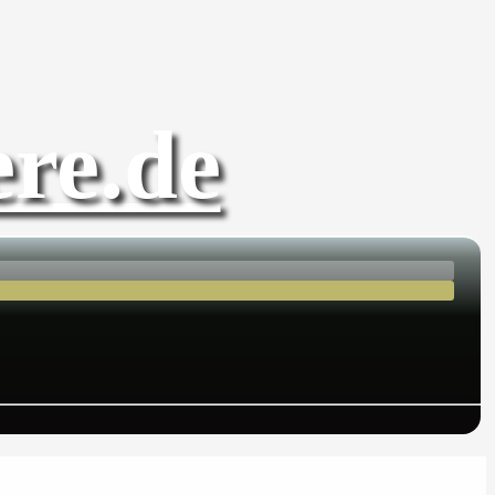
re.de