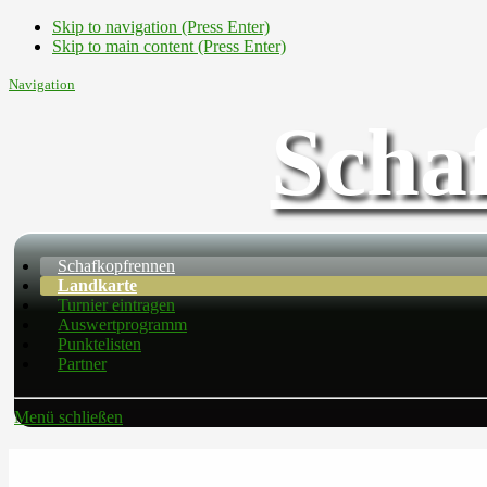
Skip to navigation (Press Enter)
Skip to main content (Press Enter)
Navigation
Scha
Schafkopfrennen
Landkarte
Turnier eintragen
Auswertprogramm
Punktelisten
Partner
Menü schließen